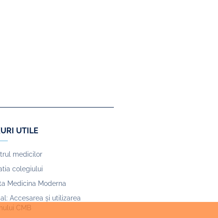
URI UTILE
trul medicilor
tia colegiului
sta Medicina Moderna
ial: Accesarea și utilizarea
mului CMB