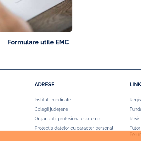
Formulare utile EMC
ADRESE
LINK
Instituții medicale
Regis
Colegii județene
Funda
Organizații profesionale externe
Revi
Protecția datelor cu caracter personal
Tutor
Foru