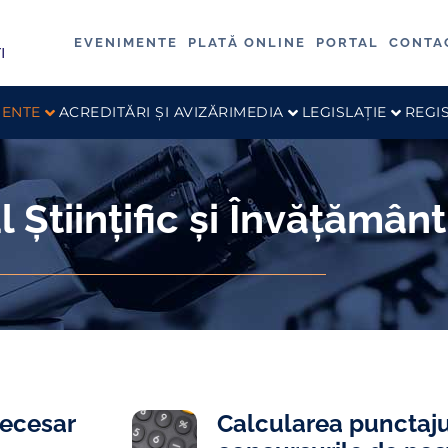
EVENIMENTE
PLATĂ ONLINE
PORTAL
CONTA
ENTE
ACREDITĂRI ȘI AVIZĂRI
MEDIA
LEGISLAȚIE
REGI
 Științific și Învățământ
necesar
Calcularea punctaj