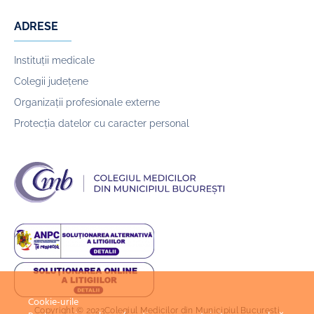
ADRESE
Instituții medicale
Colegii județene
Organizații profesionale externe
Protecția datelor cu caracter personal
Cookie-urile
Copyright © 2023Colegiul Medicilor din Municipiul București