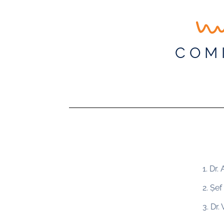
COMI
1. D
2. Șe
3. D