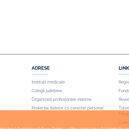
ADRESE
LINK
Instituții medicale
Regis
Colegii județene
Funda
Organizații profesionale externe
Revi
Protecția datelor cu caracter personal
Tutor
Foru
Cont
omputerul dumneavoastră mici fișiere cu date, cunoscute sub numele de cookie