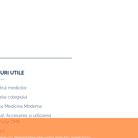
URI UTILE
trul medicilor
tia colegiului
sta Medicina Moderna
ial: Accesarea și utilizarea
mului CMB
act
-uri. Majoritatea site-urilor mari fac acest lucru.