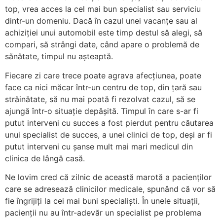
top, vrea acces la cel mai bun specialist sau serviciu
dintr-un domeniu. Dacă în cazul unei vacanţe sau al
achiziţiei unui automobil este timp destul să alegi, să
compari, să strângi date, când apare o problemă de
sănătate, timpul nu așteaptă.
Fiecare zi care trece poate agrava afecţiunea, poate
face ca nici măcar într-un centru de top, din ţară sau
străinătate, să nu mai poată fi rezolvat cazul, să se
ajungă într-o situaţie depășită. Timpul în care s-ar fi
putut interveni cu succes a fost pierdut pentru căutarea
unui specialist de succes, a unei clinici de top, deși ar fi
putut interveni cu șanse mult mai mari medicul din
clinica de lângă casă.
Ne lovim cred că zilnic de această marotă a pacienţilor
care se adresează clinicilor medicale, spunând că vor să
fie îngrijiţi la cei mai buni specialiști. În unele situaţii,
pacienţii nu au într-adevăr un specialist pe problema