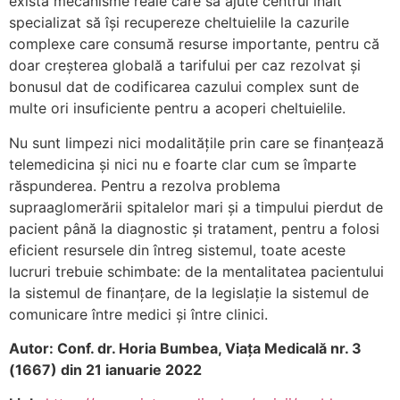
există mecanisme reale care să ajute centrul înalt
specializat să își recupereze cheltuielile la cazurile
complexe care consumă resurse importante, pentru că
doar creșterea globală a tarifului per caz rezolvat și
bonusul dat de codificarea cazului complex sunt de
multe ori insuficiente pentru a acoperi cheltuielile.
Nu sunt limpezi nici modalităţile prin care se finanţează
telemedicina și nici nu e foarte clar cum se împarte
răspunderea. Pentru a rezolva problema
supraaglomerării spitalelor mari și a timpului pierdut de
pacient până la diagnostic și tratament, pentru a folosi
eficient resursele din întreg sistemul, toate aceste
lucruri trebuie schimbate: de la mentalitatea pacientului
la sistemul de finanţare, de la legislaţie la sistemul de
comunicare între medici și între clinici.
Autor: Conf. dr. Horia Bumbea, Viața Medicală nr. 3
(1667) din 21 ianuarie 2022