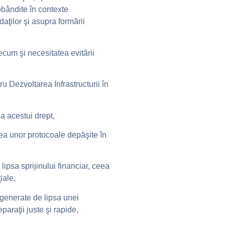
obândite în contexte
aţilor şi asupra formării
ecum şi necesitatea evitării
 Dezvoltarea Infrastructurii în
ea acestui drept,
rea unor protocoale depăşite în
lipsa sprijinului financiar, ceea
iale,
e generate de lipsa unei
paraţii juste şi rapide,