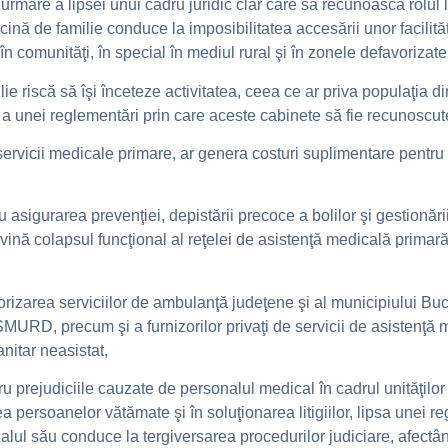
ca urmare a lipsei unui cadru juridic clar care să recunoască rolul 
ină de familie conduce la imposibilitatea accesării unor facilităţi
 comunităţi, în special în mediul rural şi în zonele defavorizate
e riscă să îşi înceteze activitatea, ceea ce ar priva populaţia 
 unei reglementări prin care aceste cabinete să fie recunoscute c
rvicii medicale primare, ar genera costuri suplimentare pentru s
 asigurarea prevenţiei, depistării precoce a bolilor şi gestionării
ină colapsul funcţional al reţelei de asistenţă medicală primară
rizarea serviciilor de ambulanţă judeţene şi al municipiului Bucu
MURD, precum şi a furnizorilor privaţi de servicii de asistenţă
anitar neasistat,
u prejudiciile cauzate de personalul medical în cadrul unităţilor 
 persoanelor vătămate şi în soluţionarea litigiilor, lipsa unei r
ul său conduce la tergiversarea procedurilor judiciare, afectând