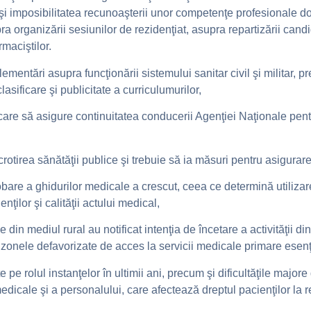
e şi imposibilitatea recunoaşterii unor competenţe profesionale d
 organizării sesiunilor de rezidenţiat, asupra repartizării candid
maciştilor.
mentări asupra funcţionării sistemului sanitar civil şi militar, pr
asificare şi publicitate a curriculumurilor,
re să asigure continuitatea conducerii Agenţiei Naţionale pentru
ocrotirea sănătăţii publice şi trebuie să ia măsuri pentru asigurar
robare a ghidurilor medicale a crescut, ceea ce determină utiliza
ţilor şi calităţii actului medical,
n mediul rural au notificat intenţia de încetare a activităţii din 
n zonele defavorizate de acces la servicii medicale primare esenţ
 pe rolul instanţelor în ultimii ani, precum şi dificultăţile major
dicale şi a personalului, care afectează dreptul pacienţilor la re