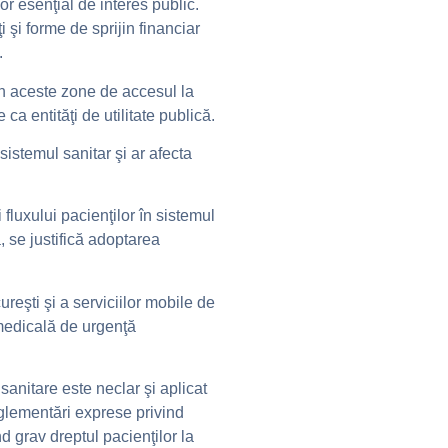
lor esenţial de interes public.
 şi forme de sprijin financiar
.
din aceste zone de accesul la
a entităţi de utilitate publică.
istemul sanitar şi ar afecta
 fluxului pacienţilor în sistemul
, se justifică adoptarea
reşti şi a serviciilor mobile de
 medicală de urgenţă
sanitare este neclar şi aplicat
eglementări exprese privind
 grav dreptul pacienţilor la