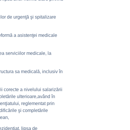
lor de urgenţă şi spitalizare
eformă a asistenţei medicale
a serviciilor medicale, la
tructura sa medicală, inclusiv în
ii corecte a nivelului salarizării
pletările ulterioare,având în
enţiatului, reglementat prin
ficările şi completările
pean,
zidenţiat, lipsa de