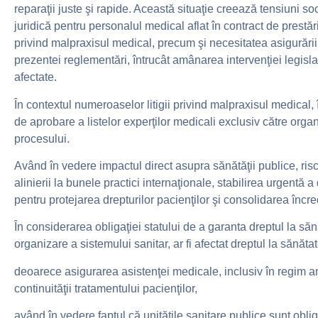
reparaţii juste şi rapide. Această situaţie creează tensiuni so
juridică pentru personalul medical aflat în contract de prestări
privind malpraxisul medical, precum şi necesitatea asigurării
prezentei reglementări, întrucât amânarea intervenţiei legisla
afectate.
În contextul numeroaselor litigii privind malpraxisul medical,
de aprobare a listelor experţilor medicali exclusiv către orga
procesului.
Având în vedere impactul direct asupra sănătăţii publice, risc
alinierii la bunele practici internaţionale, stabilirea urgentă 
pentru protejarea drepturilor pacienţilor şi consolidarea încre
În considerarea obligaţiei statului de a garanta dreptul la săn
organizare a sistemului sanitar, ar fi afectat dreptul la sănătat
deoarece asigurarea asistenţei medicale, inclusiv în regim am
continuităţii tratamentului pacienţilor,
având în vedere faptul că unităţile sanitare publice sunt obli