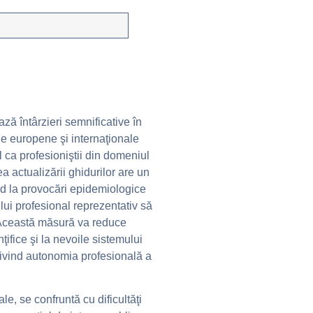
ă întârzieri semnificative în
le europene şi internaţionale
 ca profesioniştii din domeniul
ea actualizării ghidurilor are un
id la provocări epidemiologice
ui profesional reprezentativ să
i. Această măsură va reduce
ţifice şi la nevoile sistemului
privind autonomia profesională a
le, se confruntă cu dificultăţi