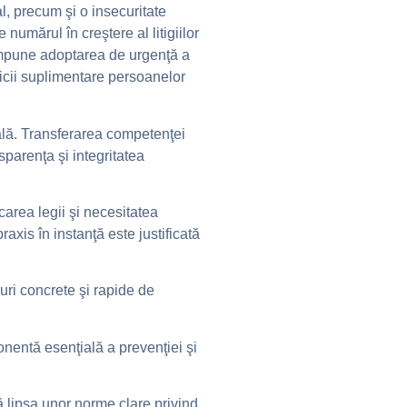
al, precum şi o insecuritate
numărul în creştere al litigiilor
e impune adoptarea de urgenţă a
dicii suplimentare persoanelor
ială. Transferarea competenţei
sparenţa şi integritatea
carea legii şi necesitatea
raxis în instanţă este justificată
suri concrete şi rapide de
onentă esenţială a prevenţiei şi
ă lipsa unor norme clare privind