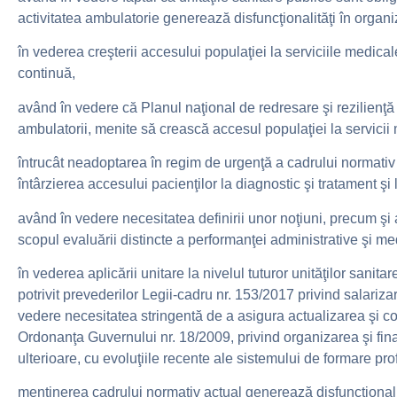
activitatea ambulatorie generează disfuncţionalităţi în organi
în vederea creşterii accesului populaţiei la serviciile medicale
continuă,
având în vedere că Planul naţional de redresare şi rezilien
ambulatorii, menite să crească accesul populaţiei la servicii
întrucât neadoptarea în regim de urgenţă a cadrului normativ 
întârzierea accesului pacienţilor la diagnostic şi tratament şi
având în vedere necesitatea definirii unor noţiuni, precum şi a
scopul evaluării distincte a performanţei administrative şi me
în vederea aplicării unitare la nivelul tuturor unităţilor sanita
potrivit prevederilor Legii-cadru nr. 153/2017 privind salariza
vedere necesitatea stringentă de a asigura actualizarea şi co
Ordonanţa Guvernului nr. 18/2009, privind organizarea şi fina
ulterioare, cu evoluţiile recente ale sistemului de formare pr
menţinerea cadrului normativ actual generează disfuncţionali