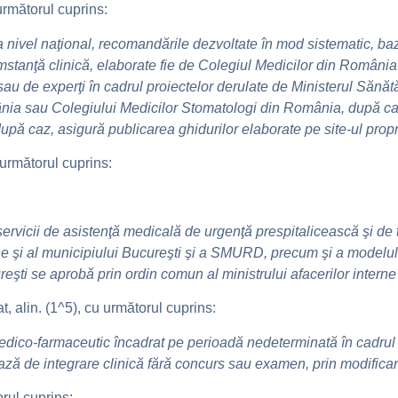
 următorul cuprins:
nivel naţional, recomandările dezvoltate în mod sistematic, baza
cumstanţă clinică, elaborate fie de Colegiul Medicilor din Români
au de experţi în cadrul proiectelor derulate de Ministerul Sănătăţ
nia sau Colegiului Medicilor Stomatologi din România, după caz
ă caz, asigură publicarea ghidurilor elaborate pe site-ul propr
 următorul cuprins:
ervicii de asistenţă medicală de urgenţă prespitalicească şi de t
ene şi al municipiului Bucureşti şi a SMURD, precum şi a modelul
eşti se aprobă prin ordin comun al ministrului afacerilor interne ş
t, alin. (1^5), cu următorul cuprins:
dico-farmaceutic încadrat pe perioadă nedeterminată în cadrul unit
iază de integrare clinică fără concurs sau examen, prin modifica
orul cuprins: