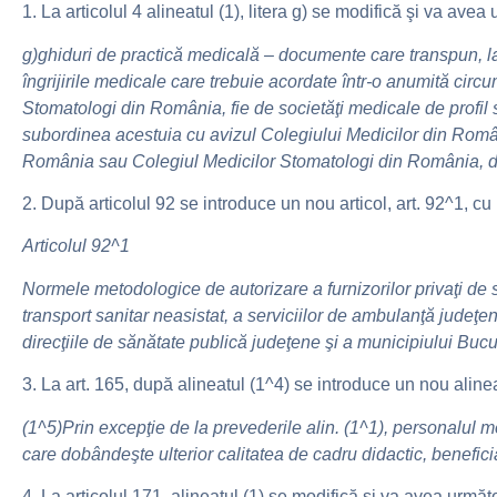
1. La articolul 4 alineatul (1), litera g) se modifică şi va avea
g)
ghiduri de practică medicală – documente care transpun, la 
îngrijirile medicale care trebuie acordate într-o anumită cir
Stomatologi din România, fie de societăţi medicale de profil s
subordinea acestuia cu avizul Colegiului Medicilor din Româ
România sau Colegiul Medicilor Stomatologi din România, dup
2. După articolul 92 se introduce un nou articol, art. 92^1, cu
Articolul 92^1
Normele metodologice de autorizare a furnizorilor privaţi de s
transport sanitar neasistat, a serviciilor de ambulanţă judeţ
direcţiile de sănătate publică judeţene şi a municipiului Bucur
3. La art. 165, după alineatul (1^4) se introduce un nou alinea
(1^5)
Prin excepţie de la prevederile alin. (1^1), personalul me
care dobândeşte ulterior calitatea de cadru didactic, benefic
4. La articolul 171, alineatul (1) se modifică şi va avea următ