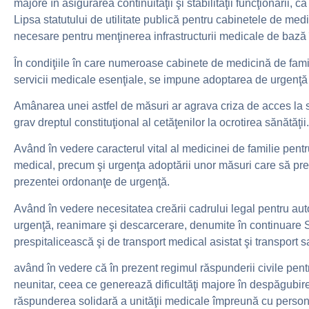
majore în asigurarea continuităţii şi stabilităţii funcţionării, 
Lipsa statutului de utilitate publică pentru cabinetele de medic
necesare pentru menţinerea infrastructurii medicale de bază în
În condiţiile în care numeroase cabinete de medicină de famili
servicii medicale esenţiale, se impune adoptarea de urgenţă a
Amânarea unei astfel de măsuri ar agrava criza de acces la se
grav dreptul constituţional al cetăţenilor la ocrotirea sănătăţii.
Având în vedere caracterul vital al medicinei de familie pentru
medical, precum şi urgenţa adoptării unor măsuri care să prev
prezentei ordonanţe de urgenţă.
Având în vedere necesitatea creării cadrului legal pentru auto
urgenţă, reanimare şi descarcerare, denumite în continuare S
prespitalicească şi de transport medical asistat şi transport s
având în vedere că în prezent regimul răspunderii civile pentr
neunitar, ceea ce generează dificultăţi majore în despăgubirea
răspunderea solidară a unităţii medicale împreună cu personal