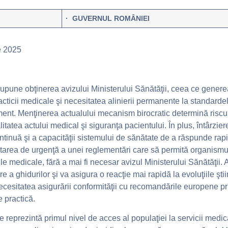
·
GUVERNUL ROMÂNIEI
e 2025
pune obţinerea avizului Ministerului Sănătăţii, ceea ce genereaz
cticii medicale şi necesitatea alinierii permanente la standarde
ment. Menţinerea actualului mecanism birocratic determină riscul
litatea actului medical şi siguranţa pacientului. În plus, întârzier
tinuă şi a capacităţii sistemului de sănătate de a răspunde rap
area de urgenţă a unei reglementări care să permită organismul
ile medicale, fără a mai fi necesar avizul Ministerului Sănătăţi
a ghidurilor şi va asigura o reacţie mai rapidă la evoluţiile ştiin
 necesitatea asigurării conformităţii cu recomandările europene 
e practică.
e reprezintă primul nivel de acces al populaţiei la servicii medica