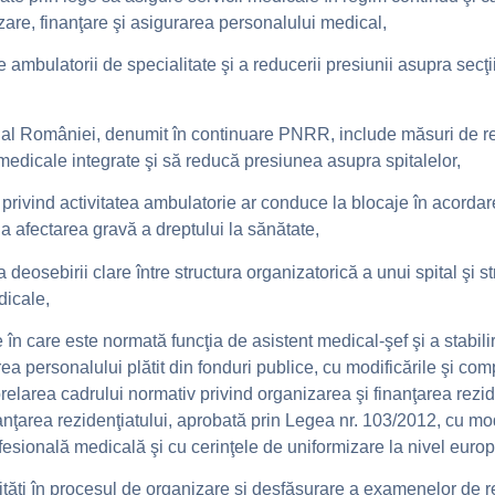
zare, finanţare şi asigurarea personalului medical,
 ambulatorii de specialitate şi a reducerii presiunii asupra secţii
ţă al României, denumit în continuare PNRR, include măsuri de r
 medicale integrate şi să reducă presiunea asupra spitalelor,
privind activitatea ambulatorie ar conduce la blocaje în acordare
 la afectarea gravă a dreptului la sănătate,
 deosebirii clare între structura organizatorică a unui spital şi s
dicale,
re în care este normată funcţia de asistent medical-şef şi a stabilir
rea personalului plătit din fonduri publice, cu modificările şi com
relarea cadrului normativ privind organizarea şi finanţarea rezid
nţarea rezidenţiatului, aprobată prin Legea nr. 103/2012, cu modi
ofesională medicală şi cu cerinţele de uniformizare la nivel euro
tăţi în procesul de organizare şi desfăşurare a examenelor de re