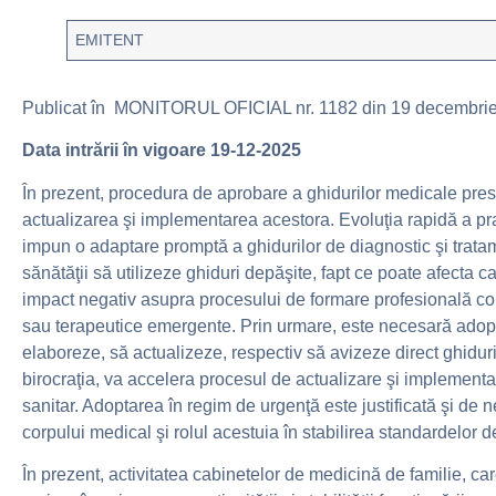
EMITENT
Publicat în MONITORUL OFICIAL nr. 1182 din 19 decembri
Data intrării în vigoare 19-12-2025
În prezent, procedura de aprobare a ghidurilor medicale presu
actualizarea şi implementarea acestora. Evoluţia rapidă a pra
impun o adaptare promptă a ghidurilor de diagnostic şi trata
sănătăţii să utilizeze ghiduri depăşite, fapt ce poate afecta ca
impact negativ asupra procesului de formare profesională con
sau terapeutice emergente. Prin urmare, este necesară adopt
elaboreze, să actualizeze, respectiv să avizeze direct ghidur
birocraţia, va accelera procesul de actualizare şi implementare 
sanitar. Adoptarea în regim de urgenţă este justificată şi de
corpului medical şi rolul acestuia în stabilirea standardelor d
În prezent, activitatea cabinetelor de medicină de familie, car