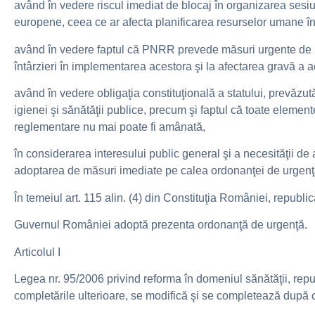
având în vedere riscul imediat de blocaj în organizarea sesiu
europene, ceea ce ar afecta planificarea resurselor umane î
având în vedere faptul că PNRR prevede măsuri urgente de re
întârzieri în implementarea acestora şi la afectarea gravă a ac
având în vedere obligaţia constituţională a statului, prevăzută
igienei şi sănătăţii publice, precum şi faptul că toate element
reglementare nu mai poate fi amânată,
în considerarea interesului public general şi a necesităţii d
adoptarea de măsuri imediate pe calea ordonanţei de urgenţ
În temeiul art. 115 alin. (4) din Constituţia României, republic
Guvernul României adoptă prezenta ordonanţă de urgenţă.
Articolul I
Legea nr. 95/2006 privind reforma în domeniul sănătăţii, repub
completările ulterioare, se modifică şi se completează dup