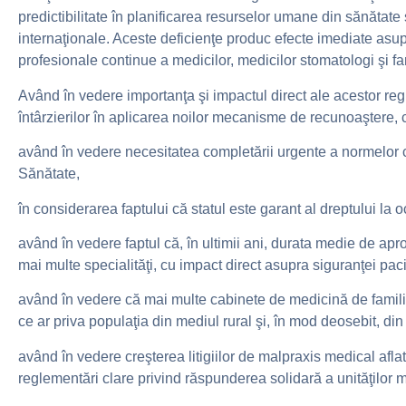
predictibilitate în planificarea resurselor umane din sănătat
internaţionale. Aceste deficienţe produc efecte imediate asupra
profesionale continue a medicilor, medicilor stomatologi şi far
Având în vedere importanţa şi impactul direct ale acestor regle
întârzierilor în aplicarea noilor mecanisme de recunoaştere, cl
având în vedere necesitatea completării urgente a normelor ca
Sănătate,
în considerarea faptului că statul este garant al dreptului la 
având în vedere faptul că, în ultimii ani, durata medie de ap
mai multe specialităţi, cu impact direct asupra siguranţei pacien
având în vedere că mai multe cabinete de medicină de familie di
ce ar priva populaţia din mediul rural şi, în mod deosebit, di
având în vedere creşterea litigiilor de malpraxis medical aflate
reglementări clare privind răspunderea solidară a unităţilor me