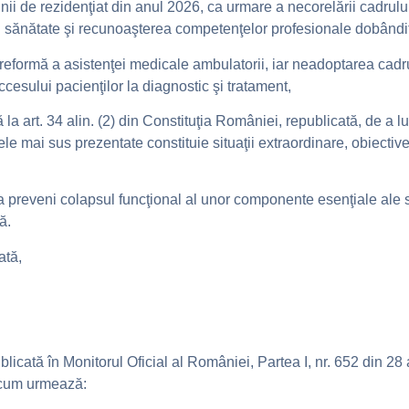
nii de rezidenţiat din anul 2026, ca urmare a necorelării cadrul
n sănătate şi recunoaşterea competenţelor profesionale dobândi
formă a asistenţei medicale ambulatorii, iar neadoptarea cadru
cesului pacienţilor la diagnostic şi tratament,
 la art. 34 alin. (2) din Constituţia României, republicată, de a 
ele mai sus prezentate constituie situaţii extraordinare, obiective
e a preveni colapsul funcţional al unor componente esenţiale ale 
ă.
ată,
licată în Monitorul Oficial al României, Partea I, nr. 652 din 28 
ă cum urmează: