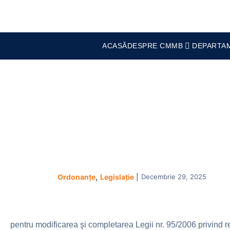
ACASĂ
DESPRE CMMB
DEPARTA
ORDONANŢĂ DE URG
,
Decembrie 29, 2025
Ordonanțe
Legislație
|
pentru modificarea şi completarea Legii nr. 95/2006 privind 