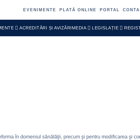
EVENIMENTE
PLATĂ ONLINE
PORTAL
CONTA
MENTE
ACREDITĂRI ȘI AVIZĂRI
MEDIA
LEGISLAȚIE
REGIS
ENŢĂ nr. 84 din 18 d
2025
reforma în domeniul sănătăţii, precum şi pentru modificarea şi 