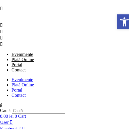
Sari
la
conținut
De
Evenimente
Plată Online
Portal
Contact
Evenimente
Plată Online
Portal
Contact
Caută
0,00
lei
0
Cart
User
Facebook-f