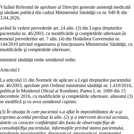
Văzând Referatul de aprobare al Direcţiei generale asistenţă medicală
şi sănătate publică din cadrul Ministerului Sănătăţii cu nr. 949 R din
3.04.2026,
având în vedere prevederile art. 24 alin. (3) din Legea drepturilor
pacientului nr. 46/2003, cu modificările şi completările ulterioare,în
temeiul prevederilor art. 7 alin. (4) din Hotărârea Guvernului nr.
144/2010 privind organizarea şi funcţionarea Ministerului Sănătăţii, cu
modificările şi completările ulterioare,
ministrul sănătăţii emite următorul ordin:
Articolul I
La articolul 11 din Normele de aplicare a Legii drepturilor pacientului
nr. 46/2003, aprobate prin Ordinul ministrului sănătăţii nr. 1.410/2016,
publicat în Monitorul Oficial al României, Partea I, nr. 1009 din 15
decembrie 2016, cu modificările şi completările ulterioare, alineatul (3)
se modifică şi va avea următorul cuprins:
(3)
În situaţia în care pacientul s-a aflat în imposibilitatea de a-şi
exprima acordul prevăzut la alin. (2) şi a intervenit decesul acestuia,
datele cu caracter confidenţial din foaia de observaţie/fişa de
consultaţii/fişa pacientului, informaţiile privind starea pacientului,
rezultatele investigaţiilor, diagnosticul, prognosticul, tratamentul,