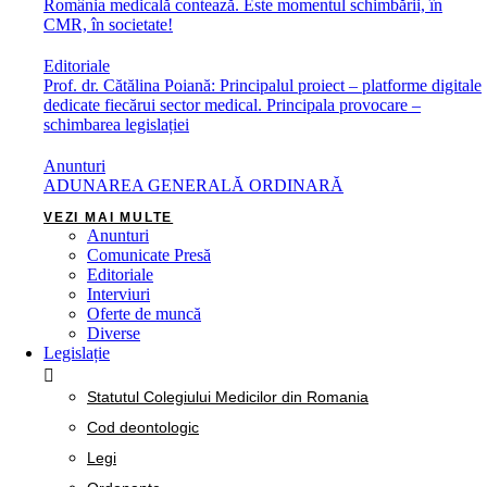
România medicală contează. Este momentul schimbării, în
CMR, în societate!
Editoriale
Prof. dr. Cătălina Poiană: Principalul proiect – platforme digitale
dedicate fiecărui sector medical. Principala provocare –
schimbarea legislației
Anunturi
ADUNAREA GENERALĂ ORDINARĂ
VEZI MAI MULTE
Anunturi
Comunicate Presă
Editoriale
Interviuri
Oferte de muncă
Diverse
Legislație
Statutul Colegiului Medicilor din Romania
Cod deontologic
Legi