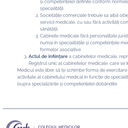
și competențele) definite conform normelo
specialități).
Societățile comerciale trebuie sa aibă obie
servicii medicale, cu sau fără activități con
sănătății;
Cabinete medicale fără personalitate juridic
numai în specialitățile și competențele medi
formelor asociative
Actul de înființare
a cabinetelor medicale, repre
Registrul unic al cabinetelor medicale, care s
Medicul este liber să își schimbe forma de exercitare 
activitate al cabinetului medical în funcție de special
(supra specializările și competențele) dobândite