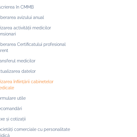
scrierea în CMMB
iberarea avizului anual
izarea activității medicilor
nsionari
iberarea Certificatului profesional
rent
ansferul medicilor
tualizarea datelor
izarea înființării cabinetelor
edicale
rmulare utile
ecomandări
xe și cotizații
cietăți comerciale cu personalitate
ridică