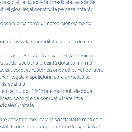
și asociațiile cu activități medicale, asociațiile
t religios, legal constituite pe baza hotărârii
 necesară precizarea următoarelor elemente:
ocație avizată și acreditată ca atare de către
ete care desfășoară activitatea „la domiciliul
acest sediu social nu prezintă dotarea minimă
 avizat corespunzător ca orice alt punct de lucru.
inerii legale a spațiului în care urmează sa
ița spațiului;
medical nu pot fi înființate mai mult de două
nesc condițiile de compatibilitate intre
edicale furnizate.
re activitate medicală în specialitățile medicale
testatele de studii complementare (respecializările