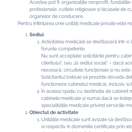
Acestea pot fi: organizațiile nonprofit, fundațiile 
profesionale, cultele religioase și lăcașele de cul
organelor de conducere.
Pentru înființarea unei unități medicale private este
Sediul
Activitatea medicală se desfășoară într-o l
forurile competente.
Nu sunt acceptate solicitările pentru cabin
clientului”, sau „la sediul social” – dacă 
necesară, circuitele funcționale și nu este
Solicitantul trebuie să prezinte dovada deț
funcționeze cabinetul medical, inclusiv sch
În același spațiu cu destinația de cabinet 
cabinete medicale și numai dacă se îndepli
specialitățile medicale privind serviciile m
Obiectul de activitate
Unitățile medicale sunt avizate să desfășoa
si respectiv în domeniile certificate prin a