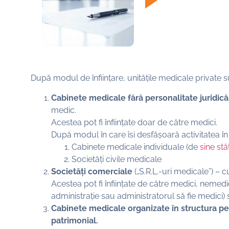
După modul de înființare, unitățile medicale private su
Cabinete medicale fără personalitate juridică
medic.
Acestea pot fi înființate doar de către medici.
După modul în care îsi desfășoară activitatea în r
Cabinete medicale individuale (de
sine st
Societăți civile medicale
Societăți comerciale
(„S.R.L.-uri medicale”) – c
Acestea pot fi înființate de către medici, nemedic
administrație sau administratorul să fie medici)
Cabinete medicale organizate în structura per
patrimonial.