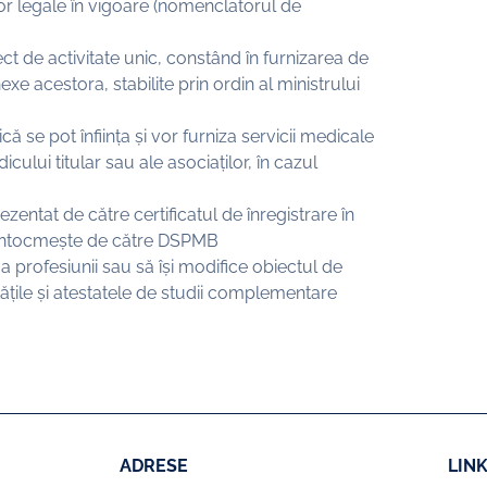
r legale în vigoare (nomenclatorul de
ct de activitate unic, constând în furnizarea de
exe acestora, stabilite prin ordin al ministrului
ă se pot înființa și vor furniza servicii medicale
cului titular sau ale asociaților, în cazul
zentat de către certificatul de înregistrare în
e întocmește de către DSPMB
a profesiunii sau să își modifice obiectul de
itățile și atestatele de studii complementare
ADRESE
LINK