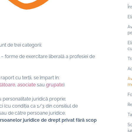
În
El
Av
pe
El
nt de trei categorii:
cu
– forme de exercitare liberală a profesiei de
Tr
Ac
aport cu terții, se împart în:
Av
ătătoare
,
asociate
sau
grupate
)
m
Fo
u personalitate juridică proprie;
R
i (cu condiția ca 1/3 din consiliul de
 sau de către persoane juridice.
Ta
soanelor juridice de drept privat fără scop
So
ju