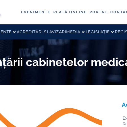
EVENIMENTE
PLATĂ ONLINE
PORTAL
CONTA
ENTE
ACREDITĂRI ȘI AVIZĂRI
MEDIA
LEGISLAȚIE
REGI
ințării cabinetelor medic
A
Ex
R